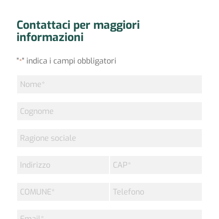
Contattaci per maggiori
informazioni
"
" indica i campi obbligatori
*
Nome
*
Cognome
Ragione
sociale
Indirizzo
CAP
*
COMUNE
Telefono
*
Email