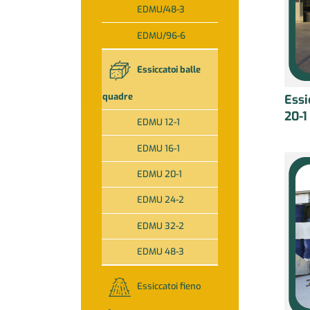
EDMU/48-3
EDMU/96-6
Essiccatoi balle
quadre
Ess
20-1
EDMU 12-1
EDMU 16-1
EDMU 20-1
EDMU 24-2
EDMU 32-2
EDMU 48-3
Essiccatoi fieno