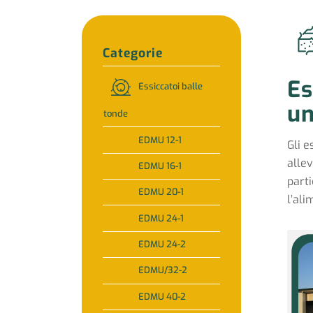
Categorie
Es
Essiccatoi balle
un
tonde
EDMU 12-1
Gli e
allev
EDMU 16-1
parti
EDMU 20-1
l’al
EDMU 24-1
EDMU 24-2
EDMU/32-2
EDMU 40-2