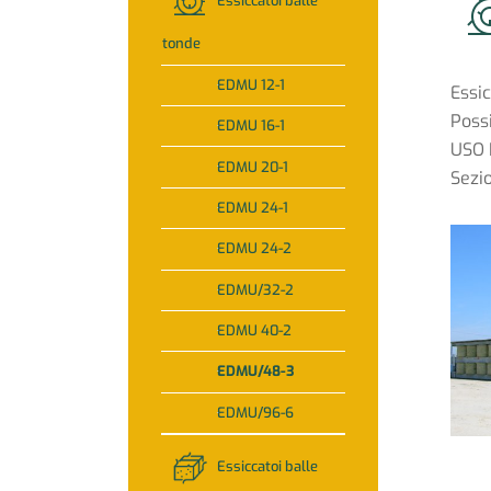
Essiccatoi balle
tonde
EDMU 12-1
Essi
Possi
EDMU 16-1
USO 
EDMU 20-1
Sezi
EDMU 24-1
EDMU 24-2
EDMU/32-2
EDMU 40-2
EDMU/48-3
EDMU/96-6
Essiccatoi balle