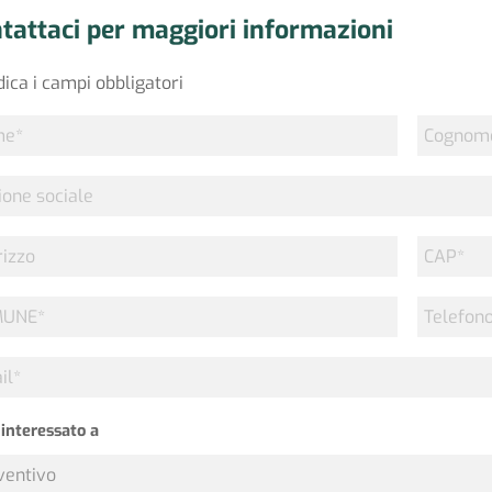
tattaci per maggiori informazioni
ndica i campi obbligatori
e
Cognome
one
le
izzo
CAP
*
UNE
Telefono
l
interessato a