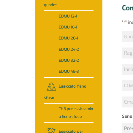
quadre
Con
EDMU 12-1
"
" i
*
EDMU 16-1
Nom
EDMU 20-1
*
EDMU 24-2
Ragi
socia
EDMU 32-2
Indir
EDMU 48-3
COM
Essiccatoi fieno
*
sfuso
Emai
*
THB per essiccatoio
Sono 
a fieno sfuso
Essiccatoi per