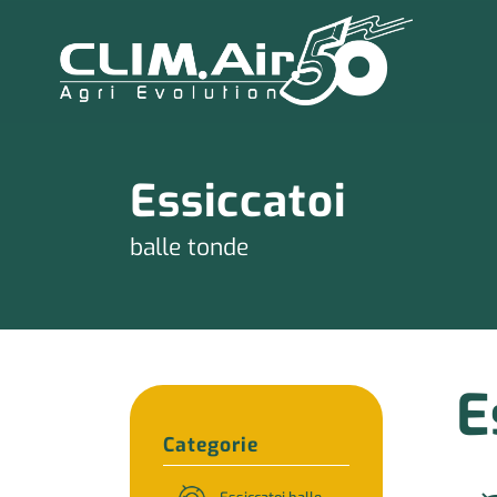
Essiccatoi
balle tonde
E
Categorie