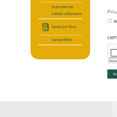
Essiccatoi con
Priv
Caldaia a Biomassa
A
Sonde per fieno
CAP
Sonda HFM II