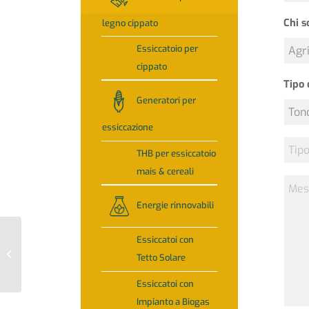
Chi s
legno cippato
Essiccatoio per
cippato
Tipo 
Generatori per
essiccazione
Tipo
THB per essiccatoio
di
mais & cereali
fieno
Mess
Energie rinnovabili
Essiccatoi con
Essiccatoio modello
Tetto Solare
EDMU 40-2
Essiccatoi con
Impianto a Biogas