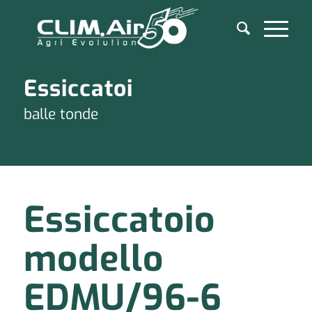
Essiccatoi
balle tonde
Essiccatoio
modello
EDMU/96-6