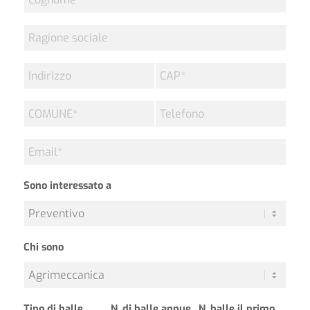
Ragione
sociale
Indirizzo
CAP
*
COMUNE
Telefono
*
Email
*
Sono interessato a
Chi sono
Tipo di balle
N. di balle annue
N. balle il primo