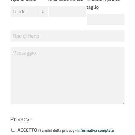
taglio
Tipo
di
fieno
Messaggio
Privacy
*
ACCETTO
i termini della privacy -
Informativa completa