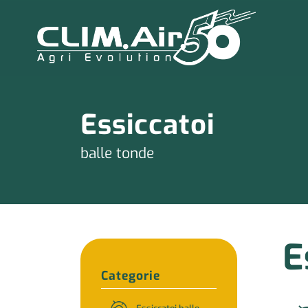
Essiccatoi
balle tonde
E
Categorie