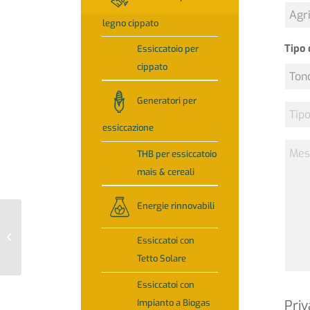
legno cippato
Tipo 
Essiccatoio per
cippato
Generatori per
Tipo
di
essiccazione
fieno
Mess
THB per essiccatoio
mais & cereali
Energie rinnovabili
Essiccatoio modello
Essiccatoi con
EDMU 20-1
Tetto Solare
Essiccatoi con
Impianto a Biogas
Priv