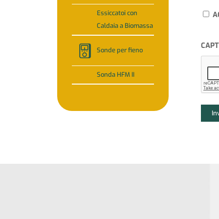
Essiccatoi con
A
Caldaia a Biomassa
CAP
Sonde per fieno
Sonda HFM II