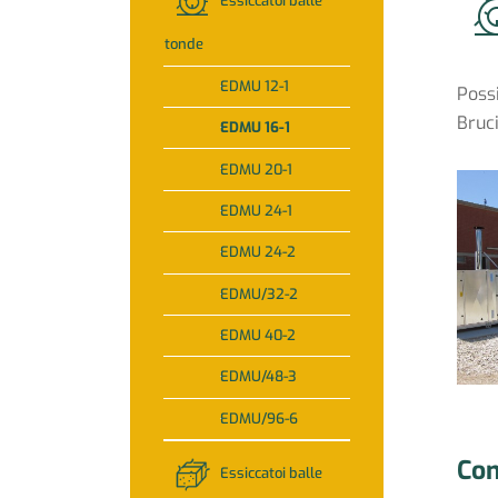
Essiccatoi balle
tonde
EDMU 12-1
Poss
Bruc
EDMU 16-1
EDMU 20-1
EDMU 24-1
EDMU 24-2
EDMU/32-2
EDMU 40-2
EDMU/48-3
EDMU/96-6
Con
Essiccatoi balle