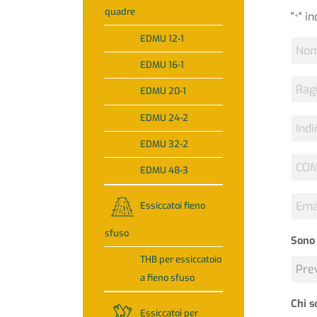
quadre
"
" i
*
EDMU 12-1
Nom
*
EDMU 16-1
Ragi
EDMU 20-1
socia
EDMU 24-2
Indir
EDMU 32-2
COM
EDMU 48-3
*
Emai
Essiccatoi fieno
*
sfuso
Sono 
THB per essiccatoio
a fieno sfuso
Chi s
Essiccatoi per