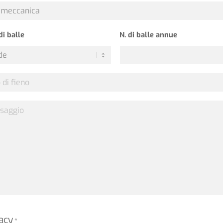
di balle
N. di balle annue
aggio
acy
*