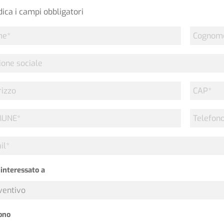
ndica i campi obbligatori
e
Cognome
one
le
izzo
CAP
*
UNE
Telefono
l
interessato a
ono