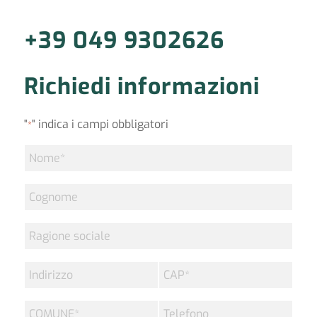
+39 049 9302626
Richiedi informazioni
"
" indica i campi obbligatori
*
Nome
*
Cognome
Ragione
sociale
Indirizzo
CAP
*
COMUNE
Telefono