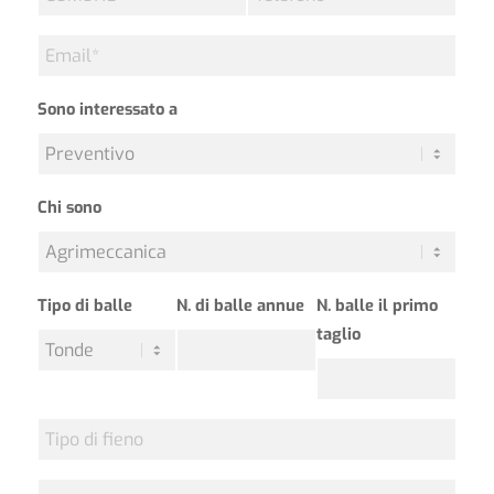
*
Email
*
Sono interessato a
Chi sono
Tipo di balle
N. di balle annue
N. balle il primo
taglio
Tipo
di
fieno
Messaggio