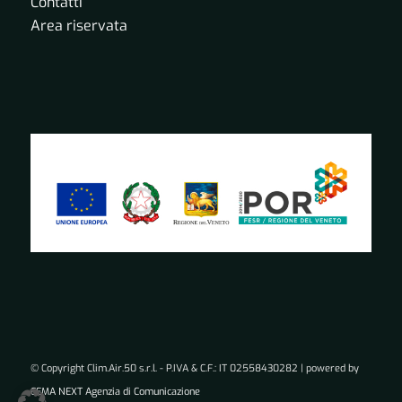
Contatti
Area riservata
© Copyright Clim.Air.50 s.r.l. - P.IVA & C.F.: IT 02558430282 | powered by
CEMA NEXT Agenzia di Comunicazione