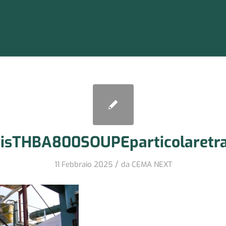
sTHBA800SOUPEparticolaretr
/
11 Febbraio 2025
da
CEMA NEXT