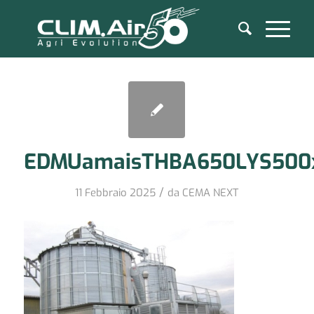
EDMUamaisTHBA650LYS500
/
11 Febbraio 2025
da
CEMA NEXT