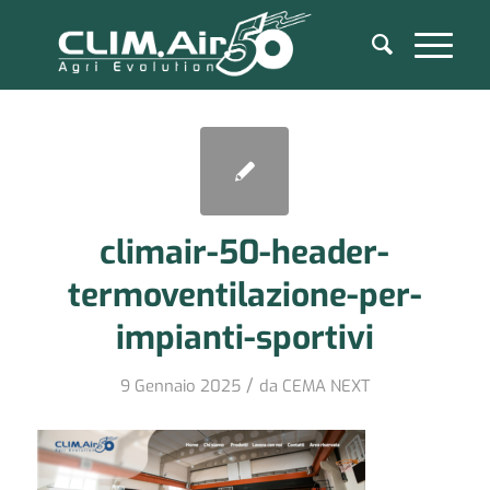
climair-50-header-
termoventilazione-per-
impianti-sportivi
/
9 Gennaio 2025
da
CEMA NEXT