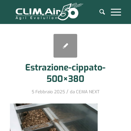
Estrazione-cippato-
500×380
/
5 Febbraio 2025
da
CEMA NEXT