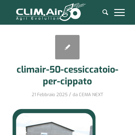
climair-50-cessiccatoio-
per-cippato
/
21 Febbraio 2025
da
CEMA NEXT