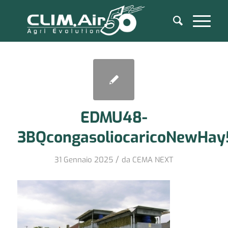
EDMU48-
3BQcongasoliocaricoNewHa
/
31 Gennaio 2025
da
CEMA NEXT