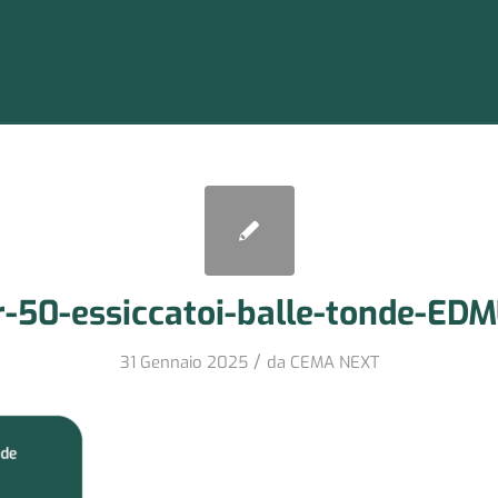
r-50-essiccatoi-balle-tonde-ED
/
31 Gennaio 2025
da
CEMA NEXT