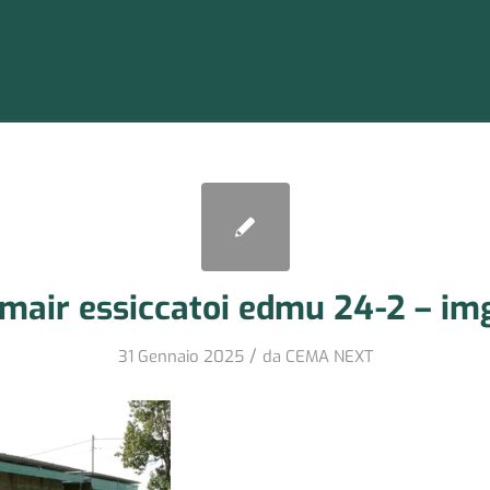
imair essiccatoi edmu 24-2 – im
/
31 Gennaio 2025
da
CEMA NEXT