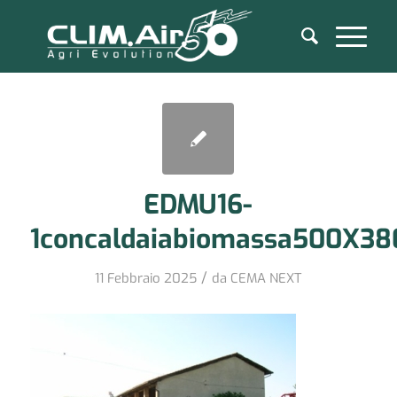
EDMU16-
1concaldaiabiomassa500X38
/
11 Febbraio 2025
da
CEMA NEXT