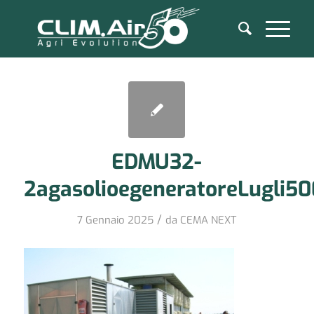
EDMU32-
2agasolioegeneratoreLugli5
/
7 Gennaio 2025
da
CEMA NEXT