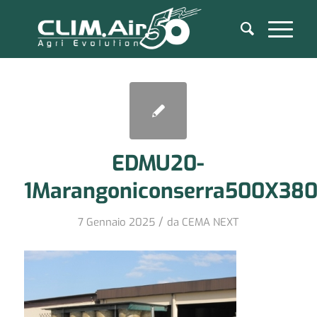
EDMU20-
1Marangoniconserra500X38
/
7 Gennaio 2025
da
CEMA NEXT