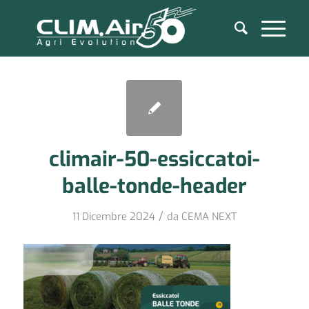
climair-50-essiccatoi-
balle-tonde-header
/
11 Dicembre 2024
da
CEMA NEXT