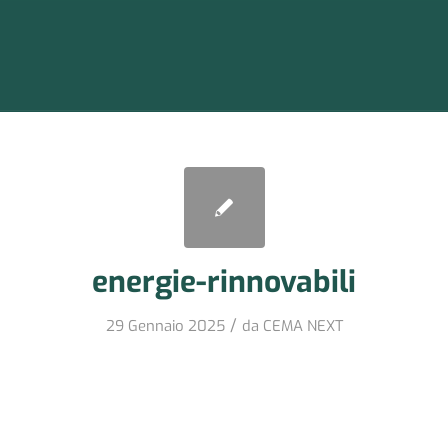
energie-rinnovabili
/
29 Gennaio 2025
da
CEMA NEXT